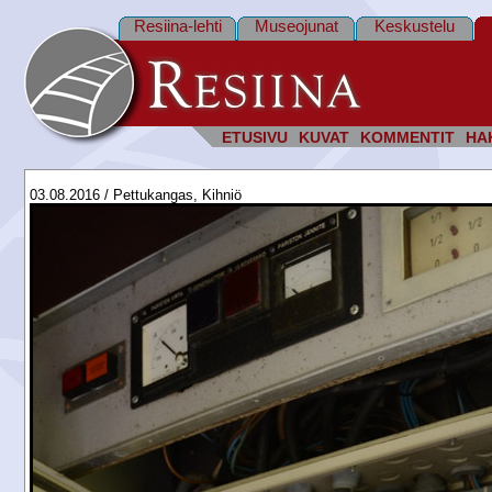
Resiina-lehti
Museojunat
Keskustelu
ETUSIVU
KUVAT
KOMMENTIT
HA
03.08.2016 / Pettukangas, Kihniö