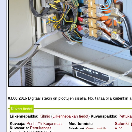
03.08.2016
Digitaalistakin on plootujen sisällä. No, taitaa olla kuitenkin a
Kuvan tiedot
Liikennepaikka:
Kihniö
(
Liikennepaikan tiedot
)
Kuvauspaikka:
Pettuk
Kuvaaja:
Pentti Yli-Karjanmaa
Muu tunniste
Salonki- 
Kuvasarja:
Pettukangas
Sekalaiset:
Vaunun sisätila
A
:
50