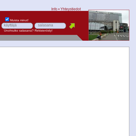
Info
•
Yhteystiedot
Muista minut!
Unohtuiko salasana?
Rekisteröidy!