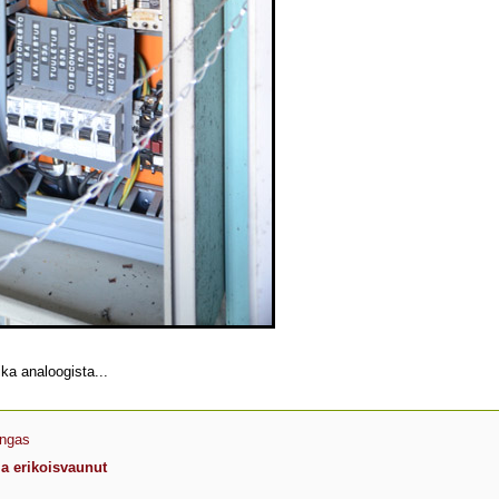
ika analoogista...
angas
ja erikoisvaunut