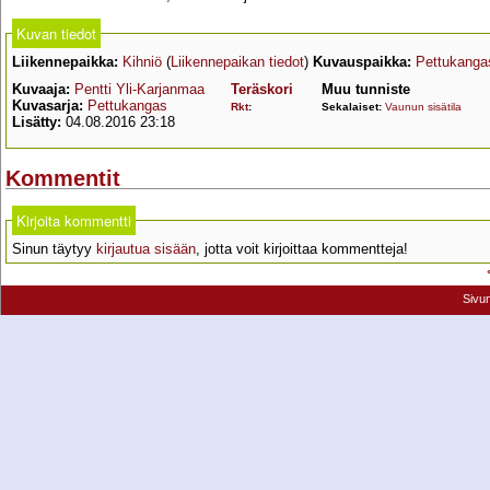
Kuvan tiedot
Liikennepaikka:
Kihniö
(
Liikennepaikan tiedot
)
Kuvauspaikka:
Pettukanga
Kuvaaja:
Pentti Yli-Karjanmaa
Teräskori
Muu tunniste
Kuvasarja:
Pettukangas
Rkt
:
Sekalaiset:
Vaunun sisätila
Lisätty:
04.08.2016 23:18
Kommentit
Kirjoita kommentti
Sinun täytyy
kirjautua sisään
, jotta voit kirjoittaa kommentteja!
Sivu