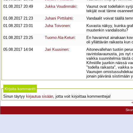
01.08.2017 20:49
Jukka Voudinmäki
:
Vaunut ovat todellakin syrj
tekijät ovat tänne osanneet
01.08.2017 21:23
Juhani Pirttilahti
:
Vandaalit voivat täällä te
01.08.2017 23:01
Juha Toivonen
:
Kuvasta näkyy, kuinka graf
muutenkin vandalisoitu?
01.08.2017 23:25
Tuomo Ala-Keturi
:
En havainnut ainakaan kovi
oli yllättävän raikasta kun 
05.08.2017 14:04
Jari Kuusinen
:
Aitonevallehan tuotiin peru
ravintolavaunusta, jos nyt 
vaikka suunnitelmia tästä ol
Kihniölle juurikin näissä 
"todella raikasta", vaikka
Vaunujen omistussuhdekaan 
jonain päivänä siistimään
Kirjoita kommentti
Sinun täytyy
kirjautua sisään
, jotta voit kirjoittaa kommentteja!
Sivu