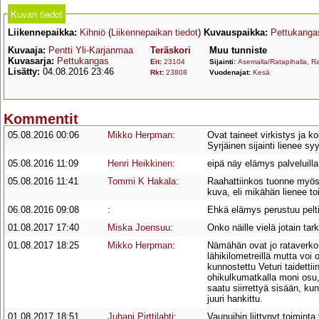
Kuvan tiedot
Liikennepaikka:
Kihniö
(
Liikennepaikan tiedot
)
Kuvauspaikka:
Pettukanga
Kuvaaja:
Pentti Yli-Karjanmaa
Teräskori
Muu tunniste
Kuvasarja:
Pettukangas
Eit
:
23104
Sijainti:
Asemalla/Ratapihalla
,
Ra
Lisätty:
04.08.2016 23:46
Rkt
:
23808
Vuodenajat:
Kesä
Kommentit
05.08.2016 00:06
Mikko Herpman
:
Ovat taineet virkistys ja 
Syrjäinen sijainti lienee sy
05.08.2016 11:09
Henri Heikkinen
:
eipä näy elämys palveluill
05.08.2016 11:41
Tommi K Hakala
:
Raahattiinkos tuonne myös 
kuva, eli mikähän lienee to
06.08.2016 09:08
:
Ehkä elämys perustuu pel
01.08.2017 17:40
Miska Joensuu
:
Onko näille vielä jotain ta
01.08.2017 18:25
Mikko Herpman
:
Nämähän ovat jo rataverkon u
lähikilometreillä mutta voi 
kunnostettu Veturi taidetti
ohikulkumatkalla moni osu, 
saatu siirrettyä sisään, ku
juuri hankittu.
01.08.2017 18:51
Juhani Pirttilahti
:
Vaunuihin liittynyt toiminta