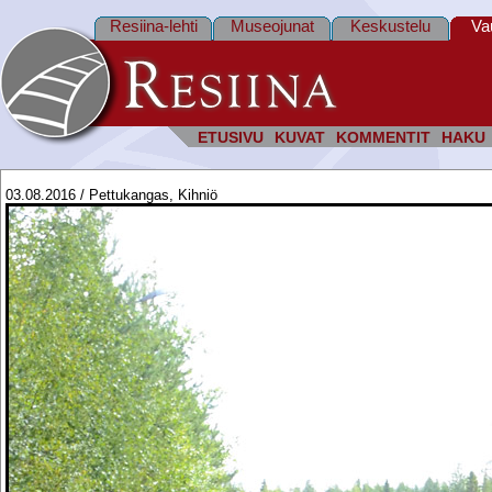
Resiina-lehti
Museojunat
Keskustelu
Va
ETUSIVU
KUVAT
KOMMENTIT
HAKU
03.08.2016 / Pettukangas, Kihniö