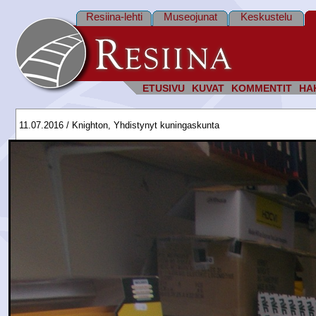
Resiina-lehti
Museojunat
Keskustelu
ETUSIVU
KUVAT
KOMMENTIT
HA
11.07.2016 / Knighton, Yhdistynyt kuningaskunta