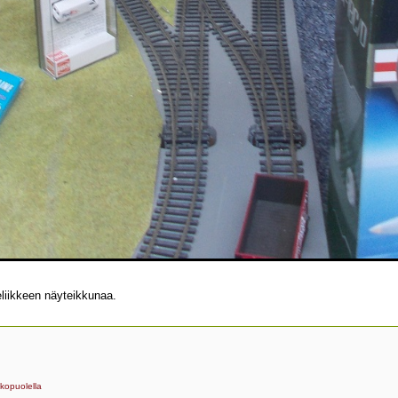
eliikkeen näyteikkunaa.
kopuolella