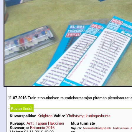
11.07.2016
Train stop-nimisen rautatieharrastajan pitämän pienoisrautati
Kuvan tiedot
Kuvauspaikka:
Knighton
Valtio:
Yhdistynyt kuningaskunta
Kuvaaja:
Antti Tapani Häkkinen
Muu tunniste
Kuvasarja:
Britannia 2016
Sijainti:
Asemalla/Ratapihalla
,
Rataverkon ul