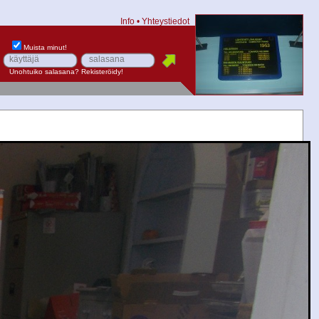
Info
•
Yhteystiedot
Muista minut!
Unohtuiko salasana?
Rekisteröidy!