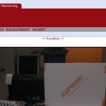
Vaunut.org
KU
KULKUTIEDOT
OHJEET
<<
Kuvalista
>>