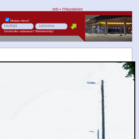
Info
•
Yhteystiedot
Muista minut!
Unohtuiko salasana?
Rekisteröidy!