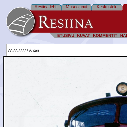
Resiina-lehti
Museojunat
Keskustelu
ETUSIVU
KUVAT
KOMMENTIT
HA
??.??.???? / Ähtäri