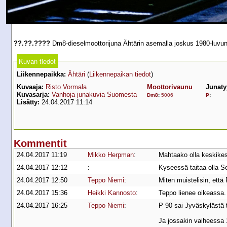
??.??.????
Dm8-dieselmoottorijuna Ähtärin asemalla joskus 1980-luvun 
Kuvan tiedot
Liikennepaikka:
Ähtäri
(
Liikennepaikan tiedot
)
Kuvaaja:
Risto Vormala
Moottorivaunu
Junaty
Kuvasarja:
Vanhoja junakuvia Suomesta
Dm8
:
5006
P
:
Lisätty:
24.04.2017 11:14
Kommentit
24.04.2017 11:19
Mikko Herpman
:
Mahtaako olla keskikesä
24.04.2017 12:12
:
Kyseessä taitaa olla S
24.04.2017 12:50
Teppo Niemi
:
Miten muistelisin, että
24.04.2017 15:36
Heikki Kannosto
:
Teppo lienee oikeassa.
24.04.2017 16:25
Teppo Niemi
:
P 90 sai Jyväskylästä t
Ja jossakin vaiheessa 