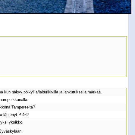
un näkyy pölkyillä/laiturikivillä ja lankutuksella märkää.
aan porkkanalla.
sikkönä Tampereelta?
a lähtenyt P 46?
 yksi yksikkö.
 Jyväskylään.