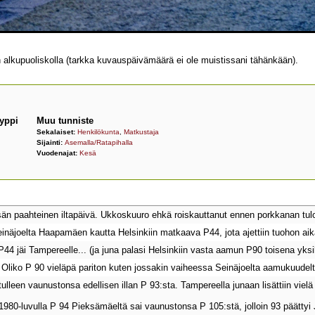
alkupuoliskolla (tarkka kuvauspäivämäärä ei ole muistissani tähänkään).
yppi
Muu tunniste
Sekalaiset:
Henkilökunta
,
Matkustaja
Sijainti:
Asemalla/Ratapihalla
Vuodenajat:
Kesä
n paahteinen iltapäivä. Ukkoskuuro ehkä roiskauttanut ennen porkkanan tuloa k
einäjoelta Haapamäen kautta Helsinkiin matkaava P44, jota ajettiin tuohon aik
 P44 jäi Tampereelle... (ja juna palasi Helsinkiin vasta aamun P90 toisena yk
 Oliko P 90 vieläpä pariton kuten jossakin vaiheessa Seinäjoelta aamukuudelt
ulleen vaunustonsa edellisen illan P 93:sta. Tampereella junaan lisättiin vielä
1980-luvulla P 94 Pieksämäeltä sai vaunustonsa P 105:stä, jolloin 93 päättyi