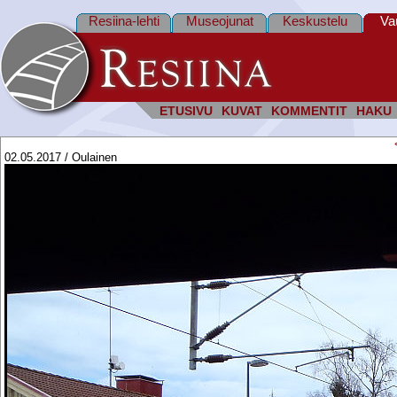
Resiina-lehti
Museojunat
Keskustelu
Va
ETUSIVU
KUVAT
KOMMENTIT
HAKU
02.05.2017 / Oulainen