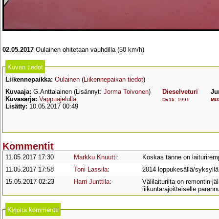
02.05.2017
Oulainen ohitetaan vauhdilla (50 km/h)
Kuvan tiedot
Liikennepaikka:
Oulainen
(
Liikennepaikan tiedot
)
Kuvaaja:
G.Anttalainen (Lisännyt:
Jorma Toivonen
)
Dieselveturi
Ju
Kuvasarja:
Vappuajelulla
Dv15
:
1991
MU
Lisätty:
10.05.2017 00:49
Kommentit
11.05.2017 17:30
Markku Knuutti
:
Koskas tänne on laiturirem
11.05.2017 17:58
Toni Lassila
:
2014 loppukesällä/syksyllä
15.05.2017 02:23
Harri Junttila
:
Välilaiturilta on remontin j
liikuntarajoitteiselle para
Kirjoita kommentti