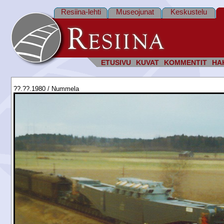
Resiina-lehti
Museojunat
Keskustelu
ETUSIVU
KUVAT
KOMMENTIT
HA
??.??.1980 / Nummela