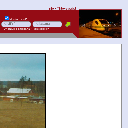
Info
•
Yhteystiedot
Muista minut!
Unohtuiko salasana?
Rekisteröidy!