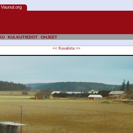
Vaunut.org
KU
KULKUTIEDOT
OHJEET
<<
Kuvalista
>>