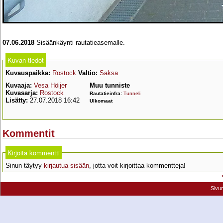
07.06.2018
Sisäänkäynti rautatieasemalle.
Kuvan tiedot
Kuvauspaikka:
Rostock
Valtio:
Saksa
Kuvaaja:
Vesa Höijer
Muu tunniste
Kuvasarja:
Rostock
Rautatieinfra:
Tunneli
Lisätty:
27.07.2018 16:42
Ulkomaat
Kommentit
Kirjoita kommentti
Sinun täytyy
kirjautua sisään
, jotta voit kirjoittaa kommentteja!
Sivu