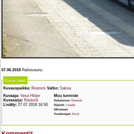
07.06.2018
Raitiovaunu.
Kuvan tiedot
Kuvauspaikka:
Rostock
Valtio:
Saksa
Kuvaaja:
Vesa Höijer
Muu tunniste
Kuvasarja:
Rostock
Sekalaiset:
Raitiotie
Lisätty:
27.07.2018 16:50
Sijainti:
Linjalla
Ulkomaat
Vuodenajat:
Kesä
Kommentit