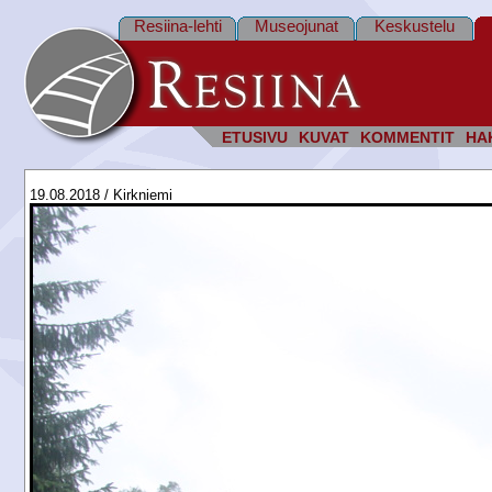
Resiina-lehti
Museojunat
Keskustelu
ETUSIVU
KUVAT
KOMMENTIT
HA
19.08.2018 / Kirkniemi