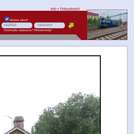
Info
•
Yhteystiedot
Muista minut!
Unohtuiko salasana?
Rekisteröidy!