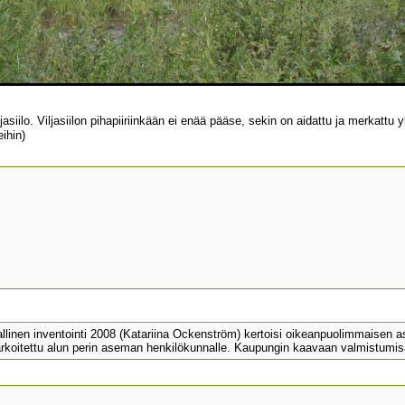
siilo. Viljasiilon pihapiiriinkään ei enää pääse, sekin on aidattu ja merkattu
ihin)
linen inventointi 2008 (Katariina Ockenström) kertoisi oikeanpuolimmaisen asui
arkoitettu alun perin aseman henkilökunnalle. Kaupungin kaavaan valmistumis