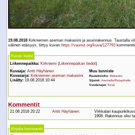
19.08.2018
Kirkniemen aseman makasiini ja asuinrakennus. Taustalla vilja
välinen etäisyys, liittyy kuvan
https://vaunut.org/kuva/127793
kommentte
Kuvan tiedot
Liikennepaikka:
Kirkniemi
(
Liikennepaikan tiedot
)
Kuvaaja:
Antti Häyhänen
Muu tunniste
Kuvasarja:
Kirkniemen aseman makasiini
Rautatieinfra:
Makasiini
Lisätty:
19.08.2018 10:44
Sijainti:
Asemalla/Ratapihalla
Vuodenajat:
Kesä
Kommentit
21.08.2018 20:22
Antti Häyhänen
:
Virkkalan kaupunkikuval
1908. Rakennus olisi t
Kirjoita kommentti