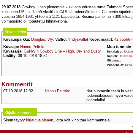
29.07.2018
Cowboy Linen pienempiä kulkijoita edustaa tämä Fairmont Speeder 
kulkineen UP:lta. Tämä yksilö oli C&S:llä todennäköisesti Casperiin sijoitet
vuosina 1954-1981 yhteensä 1121 kappaletta. Resiina painoi noin 300 kiloa ja
voimansiirto oli toteutettu hihnavetona.
Kuvan tiedot
Kuvauspaikka:
Douglas, Wy.
Valtio:
Yhdysvallat
Koordinaatit:
42.75566 
Kuvaaja:
Hannu Peltola
Muu tunniste
Kuvasarja:
C&NW:n Cowboy Line – High, Dry and Dusty
Sekalaiset:
Muisto
Lisätty:
06.10.2018 18:54
Sijainti:
Rataverko
Ulkomaat
Vuodenajat:
Kesä
Kommentit
07.10.2018 12:32
Hannu Peltola
:
Nyt huomasin tästä kuvasta
todennäköisesti hyvä varoto
pääradalla!
Kirjoita kommentti
Sinun täytyy
kirjautua sisään
, jotta voit kirjoittaa kommentteja!