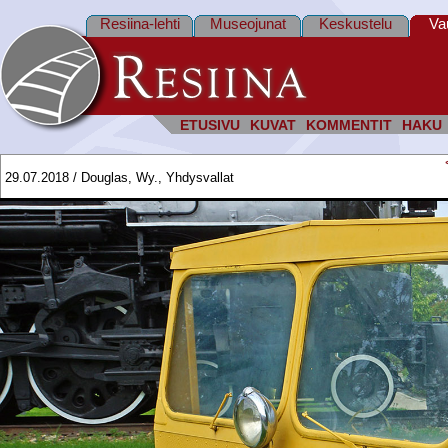
Resiina-lehti
Museojunat
Keskustelu
Va
ETUSIVU
KUVAT
KOMMENTIT
HAKU
29.07.2018 / Douglas, Wy., Yhdysvallat