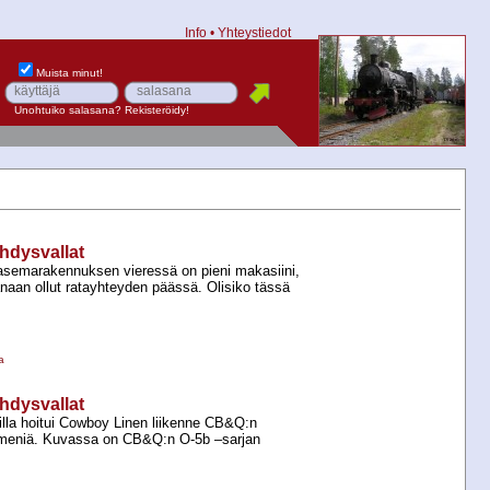
Info
•
Yhteystiedot
Muista minut!
Unohtuiko salasana?
Rekisteröidy!
hdysvallat
semarakennuksen vieressä on pieni makasiini,
anaan ollut ratayhteyden päässä. Olisiko tässä
a
hdysvallat
oilla hoitui Cowboy Linen liikenne CB&Q:n
meniä. Kuvassa on CB&Q:n O-​5b –sarjan