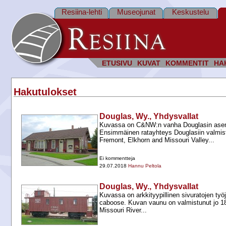
Resiina-lehti
Museojunat
Keskustelu
ETUSIVU
KUVAT
KOMMENTIT
HA
Hakutulokset
Douglas, Wy., Yhdysvallat
Kuvassa on C&NW:n vanha Douglasin ase
Ensimmäinen ratayhteys Douglasiin valmis
Fremont, Elkhorn and Missouri Valley...
Ei kommentteja
29.07.2018
Hannu Peltola
Douglas, Wy., Yhdysvallat
Kuvassa on arkkityypillinen sivuratojen t
caboose. Kuvan vaunu on valmistunut jo 18
Missouri River...