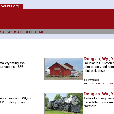
Vaunut.org
KU
KULKUTIEDOT
OHJEET
Douglas, Wy., Y
ma Wyomingissa.
Douglasin C&NW:n a
tui vuonna 1886
joka on selvästi aik
ollut paikallisen...
5 kommenttia
29.07.2018
Hannu Peltol
Douglas, Wy., Y
yöjuhta, vanha CB&Q:n
Tällaisilla hyöryhev
84 Burlington and
osuudella vuosikym
Northern...