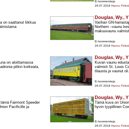
Ei kommentteja
29.07.2018
Hannu Peltol
Douglas, Wy., Y
 on saattanut liikkua
Vanhan GN-​harrasta
valmistama
Northern –vaunu kes
makuuvaunu valmistu
Ei kommentteja
29.07.2018
Hannu Peltol
Douglas, Wy., Y
una on aloittamassa
Kuvan vaunu edusta
adronia pitkin korkeata,
valmisti St. Louis
tilausta ja vaunut oli.
Ei kommentteja
29.07.2018
Hannu Peltol
Douglas, Wy., Y
a tämä Fairmont Speeder
Tämä kuva on Union
nion Pacificille ja
hyvin tyypillinen Co
Ei kommentteja
29.07.2018
Hannu Peltol