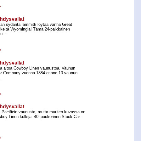
a
hdysvallat
jan sydäntä lämmitti löytää vanha Great
keltä Wyomingia! Tämä 24-​paikkainen
i...
a
hdysvallat
a aitoa Cowboy Linen vaunustoa. Vaunun
 Car Company vuonna 1884 osana 10 vaunun
..
a
hdysvallat
 Pacificin vaunusta, mutta muuten kuvassa on
wboy Linen kulkija: 40’ puukorinen Stock Car...
a