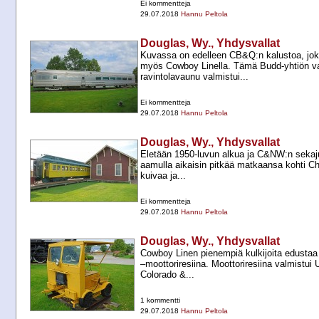
Ei kommentteja
29.07.2018
Hannu Peltola
Douglas, Wy., Yhdysvallat
Kuvassa on edelleen CB&Q:n kalustoa, joka
myös Cowboy Linella. Tämä Budd-​yhtiön 
ravintolavaunu valmistui...
Ei kommentteja
29.07.2018
Hannu Peltola
Douglas, Wy., Yhdysvallat
Eletään 1950-​luvun alkua ja C&NW:n sekaj
aamulla aikaisin pitkää matkaansa kohti Ch
kuivaa ja...
Ei kommentteja
29.07.2018
Hannu Peltola
Douglas, Wy., Yhdysvallat
Cowboy Linen pienempiä kulkijoita edusta
–moottoriresiina. Moottoriresiina valmistui U
Colorado &...
1 kommentti
29.07.2018
Hannu Peltola