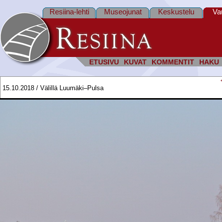
Resiina-lehti
Museojunat
Keskustelu
Va
ETUSIVU
KUVAT
KOMMENTIT
HAKU
15.10.2018 / Välillä Luumäki–Pulsa