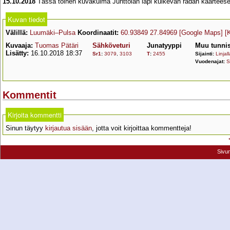
15.10.2018
Tässä toinen kuvakulma Junttolan läpi kulkevan radan kaarteese
Kuvan tiedot
Välillä:
Luumäki–Pulsa
Koordinaatit:
60.93849 27.84969
[Google Maps]
[
Kuvaaja:
Tuomas Pätäri
Sähköveturi
Junatyyppi
Muu tunnis
Lisätty:
16.10.2018 18:37
Sr1
:
3079
,
3103
T
:
2455
Sijainti:
Linjall
Vuodenajat:
S
Kommentit
Kirjoita kommentti
Sinun täytyy
kirjautua sisään
, jotta voit kirjoittaa kommentteja!
Sivu