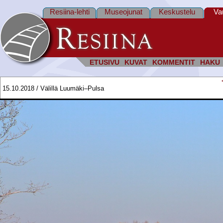
Resiina-lehti
Museojunat
Keskustelu
Va
ETUSIVU
KUVAT
KOMMENTIT
HAKU
15.10.2018 / Välillä Luumäki–Pulsa