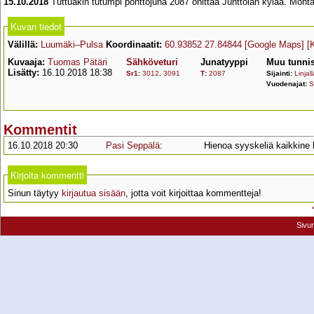
15.10.2018
Tuttuakin tutumpi pönttöjuna 2087 ohittaa Junttolan kylää. Monta 
Kuvan tiedot
Välillä:
Luumäki–Pulsa
Koordinaatit:
60.93852 27.84844
[Google Maps]
[
Kuvaaja:
Tuomas Pätäri
Sähköveturi
Junatyyppi
Muu tunnis
Lisätty:
16.10.2018 18:38
Sr1
:
3012
,
3091
T
:
2087
Sijainti:
Linjall
Vuodenajat:
S
Kommentit
16.10.2018 20:30
Pasi Seppälä
:
Hienoa syyskeliä kaikkine h
Kirjoita kommentti
Sinun täytyy
kirjautua sisään
, jotta voit kirjoittaa kommentteja!
Sivu