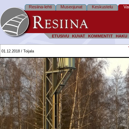
Resiina-lehti
Museojunat
Keskustelu
Va
ETUSIVU
KUVAT
KOMMENTIT
HAKU
01.12.2018 / Toijala