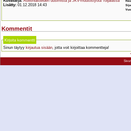
Kuvasarja:
Asetinlaitteiden uusimista ja JKV-muutostyötä Toijalassa
Rau
Lisätty:
01.12.2018 14:43
Sija
Vuo
Kommentit
Kirjoita kommentti
Sinun täytyy
kirjautua sisään
, jotta voit kirjoittaa kommentteja!
Sivu