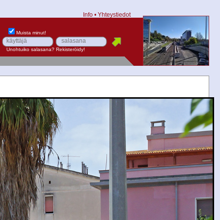
Info
•
Yhteystiedot
Muista minut!
Unohtuiko salasana?
Rekisteröidy!