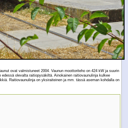
 Vaunut ovat valmistuneet 2004. Vaunun moottoriteho on 424 kW ja suurin
dessä olevalta raitiopysäkiltä. Ainokainen raitiovaunulinja kulkee
säkkiä. Raitiovaunulinja on yksiraiteinen ja mm. tässä aseman kohdalla on