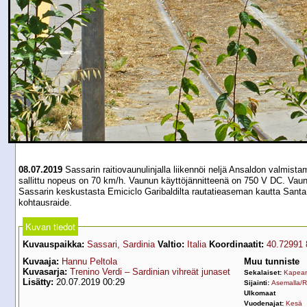
08.07.2019
Sassarin raitiovaunulinjalla liikennöi neljä Ansaldon valmis
sallittu nopeus on 70 km/h. Vaunun käyttöjännitteenä on 750 V DC. Vaunu
Sassarin keskustasta Emiciclo Garibaldilta rautatieaseman kautta Santa M
kohtausraide.
Kuvan tiedot
Kuvauspaikka:
Sassari, Sardinia
Valtio:
Italia
Koordinaatit:
40.72991 
Kuvaaja:
Hannu Peltola
Muu tunniste
Kuvasarja:
Trenino Verdi – Sardinian vihreät junaset
Sekalaiset:
Kapear
Lisätty:
20.07.2019 00:29
Sijainti:
Asemalla/R
Ulkomaat
Vuodenajat:
Kesä