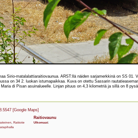
tamaa Sirio-matalalattiaraitiovaunua. ARST:llä näiden sarjamerkkinä on SS 01.
ssa on 34 2. luokan istumapaikkaa. Kuva on otettu Sassarin rautatieaseman e
aria di Pisan asuinalueelle. Linjan pituus on 4,3 kilometriä ja sillä on 8 py
8.5547
[Google Maps]
Raitiovaunu
aiteinen
,
Raitiotie
Ulkomaat
:
atapihalla