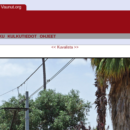
Vaunut.org
KU
KULKUTIEDOT
OHJEET
<<
Kuvalista
>>