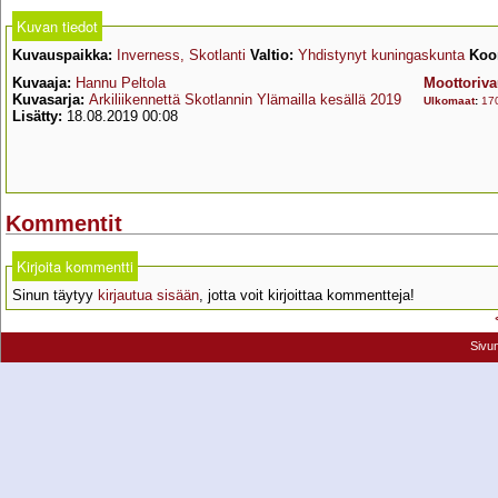
Kuvan tiedot
Kuvauspaikka:
Inverness, Skotlanti
Valtio:
Yhdistynyt kuningaskunta
Koor
Kuvaaja:
Hannu Peltola
Moottoriv
Kuvasarja:
Arkiliikennettä Skotlannin Ylämailla kesällä 2019
Ulkomaat
:
17
Lisätty:
18.08.2019 00:08
Kommentit
Kirjoita kommentti
Sinun täytyy
kirjautua sisään
, jotta voit kirjoittaa kommentteja!
Sivu