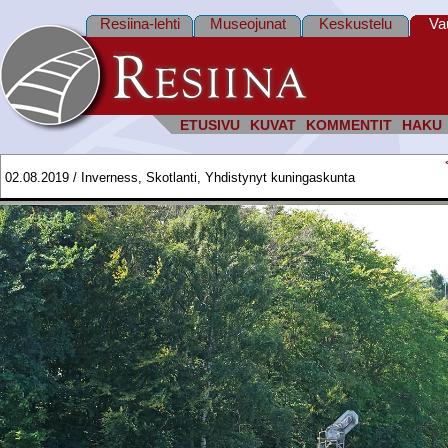
Resiina-lehti
Museojunat
Keskustelu
Va
ETUSIVU
KUVAT
KOMMENTIT
HAKU
02.08.2019 / Inverness, Skotlanti, Yhdistynyt kuningaskunta