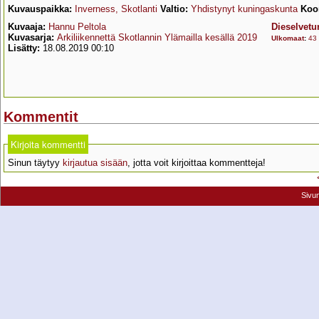
Kuvauspaikka:
Inverness, Skotlanti
Valtio:
Yhdistynyt kuningaskunta
Koor
Kuvaaja:
Hannu Peltola
Dieselvetur
Kuvasarja:
Arkiliikennettä Skotlannin Ylämailla kesällä 2019
Ulkomaat
:
43
Lisätty:
18.08.2019 00:10
Kommentit
Kirjoita kommentti
Sinun täytyy
kirjautua sisään
, jotta voit kirjoittaa kommentteja!
Sivu