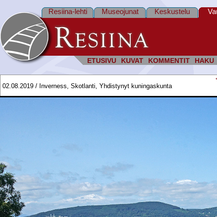
Resiina-lehti
Museojunat
Keskustelu
Va
ETUSIVU
KUVAT
KOMMENTIT
HAKU
02.08.2019 / Inverness, Skotlanti, Yhdistynyt kuningaskunta