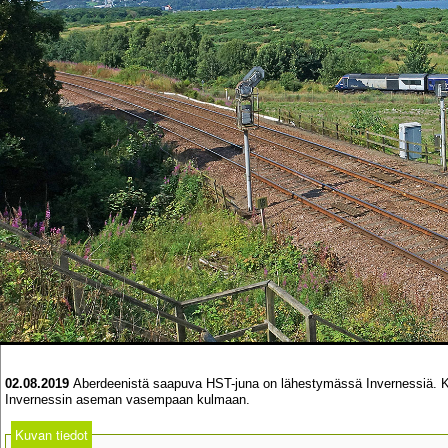
02.08.2019
Aberdeenistä saapuva HST-juna on lähestymässä Invernessiä. Kuva
Invernessin aseman vasempaan kulmaan.
Kuvan tiedot