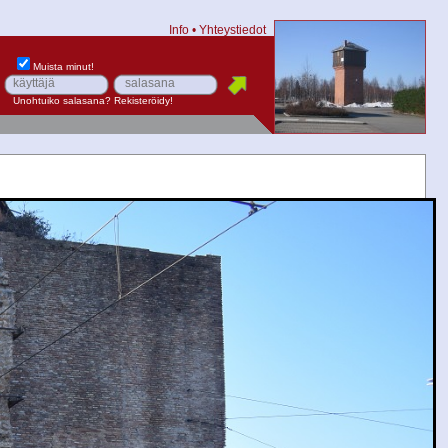
Info
•
Yhteystiedot
Muista minut!
Unohtuiko salasana?
Rekisteröidy!