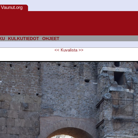
Vaunut.org
KU
KULKUTIEDOT
OHJEET
<<
Kuvalista
>>