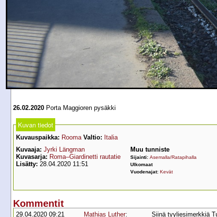
26.02.2020
Porta Maggioren pysäkki
Kuvan tiedot
Kuvauspaikka:
Rooma
Valtio:
Italia
Kuvaaja:
Jyrki Längman
Muu tunniste
Kuvasarja:
Roma–Giardinetti rautatie
Sijainti:
Asemalla/Ratapihalla
Lisätty:
28.04.2020 11:51
Ulkomaat
Vuodenajat:
Kevät
Kommentit
29.04.2020 09:21
Mathias Luther
:
Siinä tyyliesimerkkiä Tu