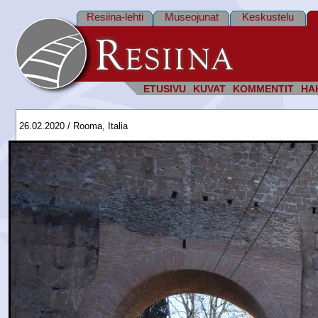
Resiina-lehti
Museojunat
Keskustelu
ETUSIVU
KUVAT
KOMMENTIT
HA
26.02.2020 / Rooma, Italia