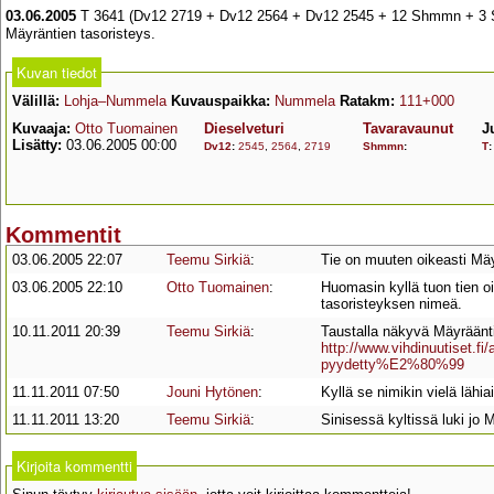
03.06.2005
T 3641 (Dv12 2719 + Dv12 2564 + Dv12 2545 + 12 Shmmn + 3 Sh
Mäyräntien tasoristeys.
Kuvan tiedot
Välillä:
Lohja–Nummela
Kuvauspaikka:
Nummela
Ratakm:
111+000
Kuvaaja:
Otto Tuomainen
Dieselveturi
Tavaravaunut
J
Lisätty:
03.06.2005 00:00
Dv12
:
2545
,
2564
,
2719
Shmmn
:
T
Kommentit
03.06.2005 22:07
Teemu Sirkiä
:
Tie on muuten oikeasti Mäy
03.06.2005 22:10
Otto Tuomainen
:
Huomasin kyllä tuon tien oi
tasoristeyksen nimeä.
10.11.2011 20:39
Teemu Sirkiä
:
Taustalla näkyvä Mäyräänti
http://www.vihdinuutiset.f
pyydetty%E2%80%99
11.11.2011 07:50
Jouni Hytönen
:
Kyllä se nimikin vielä lähia
11.11.2011 13:20
Teemu Sirkiä
:
Sinisessä kyltissä luki jo M
Kirjoita kommentti