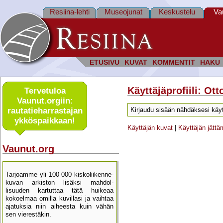
Resiina-lehti
Museojunat
Keskustelu
Va
ETUSIVU
KUVAT
KOMMENTIT
HAKU
Käyttäjäprofiili: O
Tervetuloa
Vaunut.orgiin:
rautatie­harrastajan
Kirjaudu sisään nähdäksesi käyt
ykkös­paikkaan!
Käyttäjän kuvat
|
Käyttäjän jätt
Vaunut.org
Tarjoamme yli 100 000 kisko­liikenne­
kuvan arkiston lisäksi mahdol­
lisuuden kartu­ttaa tätä huikeaa
kokoelmaa omilla kuvillasi ja vaihtaa
ajatuksia niin aiheesta kuin vähän
sen vierestäkin.