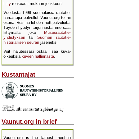
Liity
rohkeasti mukaan joukkoon!
Vuodesta 1998 suomalaisia rautatie­
harrastajia palvellut Vaunut.org toimii
osana Resiina-lehden netti­palveluita.
Täyden hyödyn tarjon­nastamme saat
liittymällä joko
Museo­rautatie­
yhdistyksen
tai
Suomen rautatie­
historial­lisen seuran
jäseneksi.
Voit halutessasi ostaa lisää kuva­
oikeuksia
kuvien hallinnasta
.
Kustantajat
Vaunut.org in brief
Vaunut.org is the largest meeting