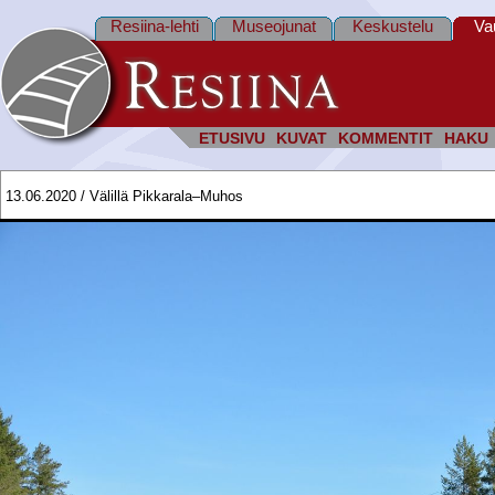
Resiina-lehti
Museojunat
Keskustelu
Va
ETUSIVU
KUVAT
KOMMENTIT
HAKU
13.06.2020 / Välillä Pikkarala–Muhos