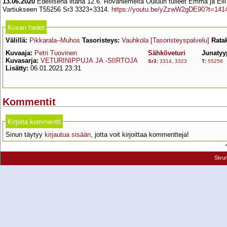
13.06.2020
Edellisenä iltana 12.6. Rovaniemeltä Ouluun tulleet Emma ja Elli
Vartiukseen T55256 Sr3 3323+3314.
https://youtu.be/yZzwW2gDE90?t=141
Kuvan tiedot
Välillä:
Pikkarala–Muhos
Tasoristeys:
Vauhkola
[Tasoristeyspalvelu]
Rata
Kuvaaja:
Petri Tuovinen
Sähköveturi
Junatyy
Kuvasarja:
VETURINIPPUJA JA -SIIRTOJA
Sr3
:
3314
,
3323
T
:
55256
Lisätty:
06.01.2021 23:31
Kommentit
Kirjoita kommentti
Sinun täytyy
kirjautua sisään
, jotta voit kirjoittaa kommentteja!
Sivu