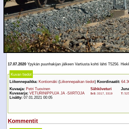
17.07.2020
Ypykän puunhakijan jälkeen Vartiusta kohti lähti T5256. Hiekk
Kuvan tiedot
Liikennepaikka:
Kontiomäki
(
Liikennepaikan tiedot
)
Koordinaatit:
64.3
Kuvaaja:
Petri Tuovinen
Sähköveturi
Juna
Kuvasarja:
VETURINIPPUJA JA -SIIRTOJA
Sr3
:
3317
,
3319
T
:
52
Lisätty:
07.01.2021 00:05
Kommentit