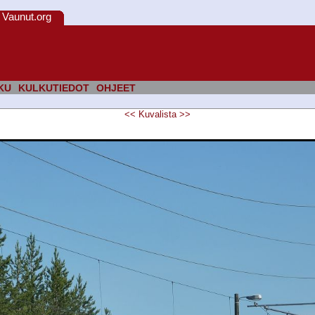
Vaunut.org
KU
KULKUTIEDOT
OHJEET
<<
Kuvalista
>>