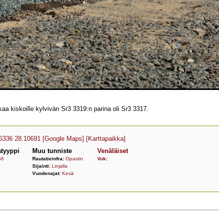
aa kiskoille kylvivän Sr3 3319:n parina oli Sr3 3317.
6336 28.10691
[Google Maps]
[Karttapaikka]
tyyppi
Muu tunniste
Venäläiset
56
Rautatieinfra:
Opastin
Vok
:
Sijainti:
Linjalla
Vuodenajat:
Kesä