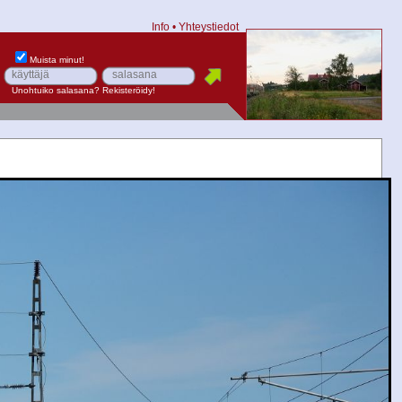
Info
•
Yhteystiedot
Muista minut!
Unohtuiko salasana?
Rekisteröidy!