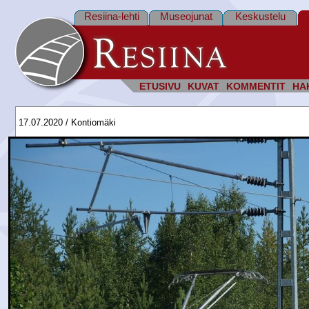
Resiina-lehti
Museojunat
Keskustelu
ETUSIVU
KUVAT
KOMMENTIT
HA
17.07.2020 / Kontiomäki