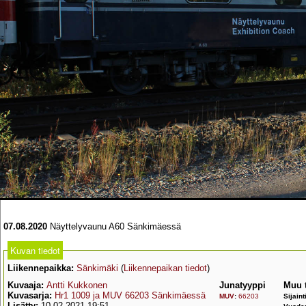
07.08.2020
Näyttelyvaunu A60 Sänkimäessä
Kuvan tiedot
Liikennepaikka:
Sänkimäki
(
Liikennepaikan tiedot
)
Kuvaaja:
Antti Kukkonen
Junatyyppi
Muu 
Kuvasarja:
Hr1 1009 ja MUV 66203 Sänkimäessä
MUV
:
66203
Sijaint
Lisätty:
10.02.2021 19:51