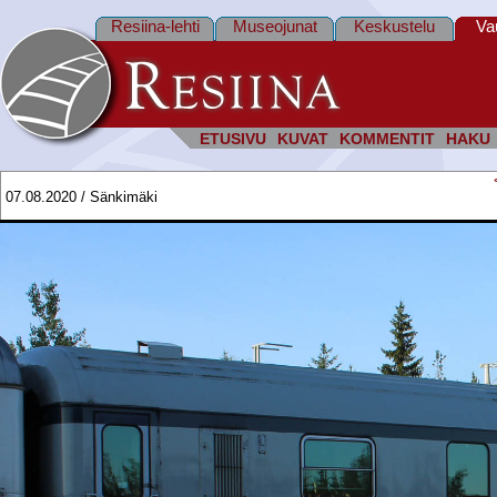
Resiina-lehti
Museojunat
Keskustelu
Va
ETUSIVU
KUVAT
KOMMENTIT
HAKU
07.08.2020 / Sänkimäki