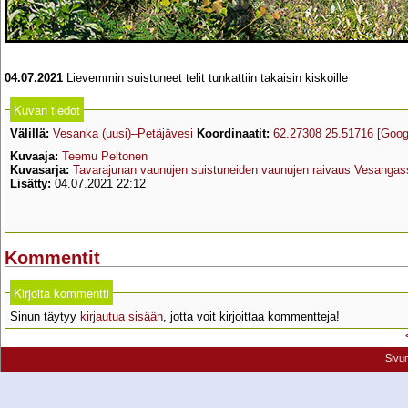
04.07.2021
Lievemmin suistuneet telit tunkattiin takaisin kiskoille
Kuvan tiedot
Välillä:
Vesanka (uusi)–Petäjävesi
Koordinaatit:
62.27308 25.51716
[Goog
Kuvaaja:
Teemu Peltonen
Kuvasarja:
Tavarajunan vaunujen suistuneiden vaunujen raivaus Vesangas
Lisätty:
04.07.2021 22:12
Kommentit
Kirjoita kommentti
Sinun täytyy
kirjautua sisään
, jotta voit kirjoittaa kommentteja!
Sivu