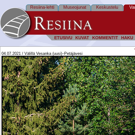
Resiina-lehti
Museojunat
Keskustelu
Va
ETUSIVU
KUVAT
KOMMENTIT
HAKU
04.07.2021 / Välillä Vesanka (uusi)–Petäjävesi