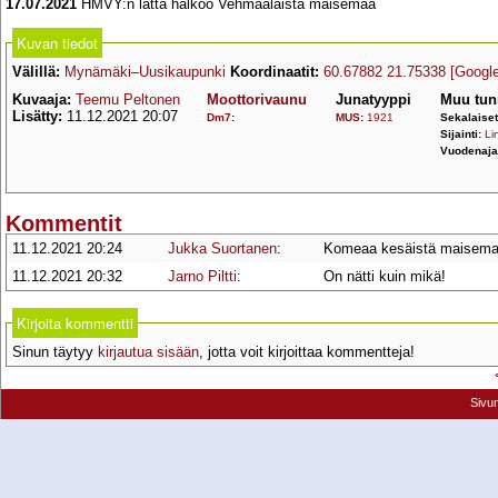
17.07.2021
HMVY:n lättä halkoo Vehmaalaista maisemaa
Kuvan tiedot
Välillä:
Mynämäki–Uusikaupunki
Koordinaatit:
60.67882 21.75338
[Googl
Kuvaaja:
Teemu Peltonen
Moottorivaunu
Junatyyppi
Muu tun
Lisätty:
11.12.2021 20:07
Dm7
:
MUS
:
1921
Sekalaise
Sijainti:
Lin
Vuodenaja
Kommentit
11.12.2021 20:24
Jukka Suortanen
:
Komeaa kesäistä maisemaa 
11.12.2021 20:32
Jarno Piltti
:
On nätti kuin mikä!
Kirjoita kommentti
Sinun täytyy
kirjautua sisään
, jotta voit kirjoittaa kommentteja!
Sivu