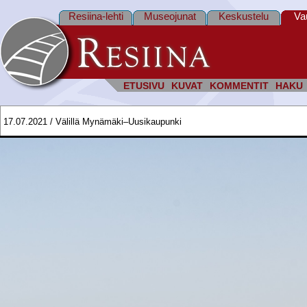
Resiina-lehti
Museojunat
Keskustelu
Va
ETUSIVU
KUVAT
KOMMENTIT
HAKU
17.07.2021 / Välillä Mynämäki–Uusikaupunki