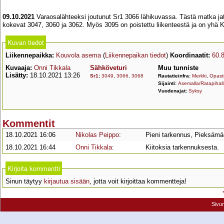
09.10.2021
Varaosalähteeksi joutunut Sr1 3066 lähikuvassa. Tästä matka ja
kokevat 3047, 3060 ja 3062. Myös 3095 on poistettu liikenteestä ja on yhä K
Kuvan tiedot
Liikennepaikka:
Kouvola asema
(
Liikennepaikan tiedot
)
Koordinaatit:
60.
Kuvaaja:
Onni Tikkala
Sähköveturi
Muu tunniste
Lisätty:
18.10.2021 13:26
Sr1
:
3049
,
3066
,
3068
Rautatieinfra:
Merkki
,
Opast
Sijainti:
Asemalla/Ratapihal
Vuodenajat:
Syksy
Kommentit
18.10.2021 16:06
Nikolas Peippo
:
Pieni tarkennus, Pieksämäel
18.10.2021 16:44
Onni Tikkala
:
Kiitoksia tarkennuksesta.
Kirjoita kommentti
Sinun täytyy
kirjautua sisään
, jotta voit kirjoittaa kommentteja!
Sivu