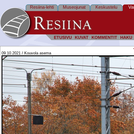
Resiina-lehti
Museojunat
Keskustelu
Va
ETUSIVU
KUVAT
KOMMENTIT
HAKU
09.10.2021 / Kouvola asema