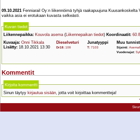
09.10.2021
Fenniarail Oy:n liikennöimä tyhjä raakapuujuna Kuusankoskelta Vain
vaikka asia ei erotukaan kuvasta selkeästi.
Kuvan tiedot
Liikennepaikka:
Kouvola asema
(
Liikennepaikan tiedot
)
Koordinaatit:
60.
Kuvaaja:
Onni Tikkala
Dieselveturi
Junatyyppi
Muu tunnist
Lisätty:
18.10.2021 13:30
Dr18
:
106
T
:
7103
Sijainti:
Asemall
Vuodenajat:
Sy
Kommentit
Kirjoita kommentti
Sinun täytyy
kirjautua sisään
, jotta voit kirjoittaa kommentteja!
Sivu