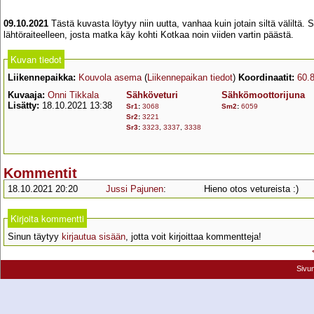
09.10.2021
Tästä kuvasta löytyy niin uutta, vanhaa kuin jotain siltä väliltä
lähtöraiteelleen, josta matka käy kohti Kotkaa noin viiden vartin päästä.
Kuvan tiedot
Liikennepaikka:
Kouvola asema
(
Liikennepaikan tiedot
)
Koordinaatit:
60.
Kuvaaja:
Onni Tikkala
Sähköveturi
Sähkömoottorijuna
Lisätty:
18.10.2021 13:38
Sr1
:
3068
Sm2
:
6059
Sr2
:
3221
Sr3
:
3323
,
3337
,
3338
Kommentit
18.10.2021 20:20
Jussi Pajunen
:
Hieno otos vetureista :)
Kirjoita kommentti
Sinun täytyy
kirjautua sisään
, jotta voit kirjoittaa kommentteja!
Sivu