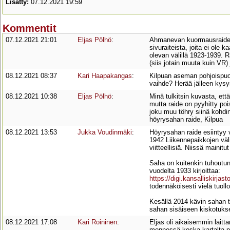
Lisätty:
07.12.2021 19:59
Kommentit
07.12.2021 21:01
Eljas Pölhö
:
Ahmanevan kuormausraide (
sivuraiteista, joita ei ole 
olevan välillä 1923-1939. R
(siis jotain muuta kuin VR)
08.12.2021 08:37
Kari Haapakangas
:
Kilpuan aseman pohjoispuole
vaihde? Herää jälleen kysym
08.12.2021 10:38
Eljas Pölhö
:
Minä tulkitsin kuvasta, ett
mutta raide on pyyhitty po
joku muu töhry siinä kohdin
höyrysahan raide, Kilpua
08.12.2021 13:53
Jukka Voudinmäki
:
Höyrysahan raide esiintyy 
1942 Liikennepaikkojen väli
viitteellisiä. Niissä mainitu
Saha on kuitenkin tuhoutu
vuodelta 1933 kirjoittaa:
https://digi.kansalliskir
todennäköisesti vielä tuoll
Kesällä 2014 kävin sahan to
sahan sisäiseen kiskotukse
08.12.2021 17:08
Kari Roininen
:
Eljas oli aikaisemmin laitta
mennessä,koska kartalta po