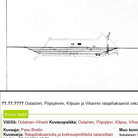
??.??.????
Oulaisten, Piipsjärven, Kilpuan ja Vihannin ratapihakaaviot sekä 
Kuvan tiedot
Välillä:
Oulainen–Vihanti
Kuvauspaikka:
Oulainen, Piipsjärvi, Kilpua, Vihan
Kuvaaja:
Panu Breilin
Muu tunni
Kuvasarja:
Ratapihakaavioita ja korkeusprofiileita rataosittain
Sekalaiset: