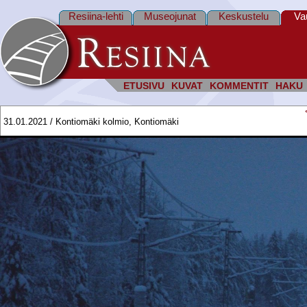
Resiina-lehti
Museojunat
Keskustelu
Va
ETUSIVU
KUVAT
KOMMENTIT
HAKU
31.01.2021 / Kontiomäki kolmio, Kontiomäki