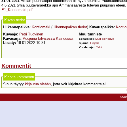
31.01.2021
Arolan puunhakijaa odotellessa oli hyvä seurailla Puunkuormausti
4.6.2021 tyhjä puutavararekka ajoi Ämmänsaaresta tulevan puujunan eteen
E1_Kontiomaki.pdf
Kuvan tiedot
Liikennepaikka:
Kontiomäki
(
Liikennepaikan tiedot
)
Kuvauspaikka:
Kontio
Kuvaaja:
Petri Tuovinen
Muu tunniste
Kuvasarja:
Puujunia talvisessa Kainuussa
Sekalaiset:
Muu ajoneuvo
Lisätty:
19.01.2022 10:31
Sijainti:
Linjalla
Vuodenajat:
Talvi
Kommentit
Kirjoita kommentti
Sinun täytyy
kirjautua sisään
, jotta voit kirjoittaa kommentteja!
Sivu