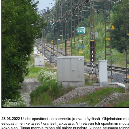
23.06.2022
Uudet opastimet on asennettu ja ovat käytössä. Ohjelmiston mu
esiopastimien keltaiset / oranssit jatkuvasti. Vihreä väri tuli opastimiin mu
koko ajan. Junan mentyä tolpan ohi näkyy punaista, kunnes seuraava tolppa o