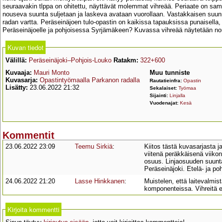
seuraavakin tlppa on ohitettu, näyttävät molemmat vihreää. Periaate on sa
nouseva suunta suljetaan ja laskeva avataan vuorollaan. Vastakkaisen suunn
radan vartta. Peräseinäjoen tulo-opastin on kaikissa tapauksissa punaisella,
Peräseinäjoelle ja pohjoisessa Syrjämäkeen? Kuvassa vihreää näytetään nou
Kuvan tiedot
Välillä:
Peräseinäjoki–Pohjois-Louko
Ratakm:
322+600
Kuvaaja:
Mauri Monto
Muu tunniste
Kuvasarja:
Opastintyömaalla Parkanon radalla
Rautatieinfra:
Opastin
Lisätty:
23.06.2022 21:32
Sekalaiset:
Työmaa
Sijainti:
Linjalla
Vuodenajat:
Kesä
Kommentit
23.06.2022 23:09
Teemu Sirkiä
:
Kiitos tästä kuvasarjasta 
viitenä peräkkäisenä viikon
osuus. Linjaosuuden suunta 
Peräseinäjoki. Etelä- ja poh
24.06.2022 21:20
Lasse Hinkkanen
:
Muistelen, että laitevalmi
komponenteissa. Vihreitä ei
Kirjoita kommentti