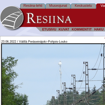
Resiina-lehti
Museojunat
Keskustelu
Va
ETUSIVU
KUVAT
KOMMENTIT
HAKU
23.06.2022 / Välillä Peräseinäjoki–Pohjois-Louko