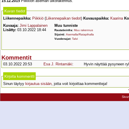
15.12.2015
Piikkiön aseman ulkorakennus.
Kuvan tiedot
Liikennepaikka:
Piikkiö
(
Liikennepaikan tiedot
)
Kuvauspaikka:
Kaarina
Ko
Kuvaaja:
Jimi Lappalainen
Muu tunniste
Lisätty:
03.10.2022 18:44
Rautatieinfra:
Muu rakennus
Sijainti:
Asemalla/Ratapihalla
Vuodenajat:
Talvi
Kommentit
03.10.2022 20:53
Esa J. Rintamäki
:
Hyvin näyttää pysyneen ry
Kirjoita kommentti
Sinun täytyy
kirjautua sisään
, jotta voit kirjoittaa kommentteja!
Sivu