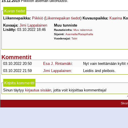
15.12.2015
Piikkiön aseman ulkohuussi.
Kuvan tiedot
Liikennepaikka:
Piikkiö
(
Liikennepaikan tiedot
)
Kuvauspaikka:
Kaarina
Ko
Kuvaaja:
Jimi Lappalainen
Muu tunniste
Lisätty:
03.10.2022 18:46
Rautatieinfra:
Muu rakennus
Sijainti:
Asemalla/Ratapihalla
Vuodenajat:
Talvi
Kommentit
03.10.2022 20:50
Esa J. Rintamäki
:
Nyt vain teettämään kyltit 
03.10.2022 21:59
Jimi Lappalainen
:
Leidiis änd pleibois.
Kirjoita kommentti
Sinun täytyy
kirjautua sisään
, jotta voit kirjoittaa kommentteja!
Sivu