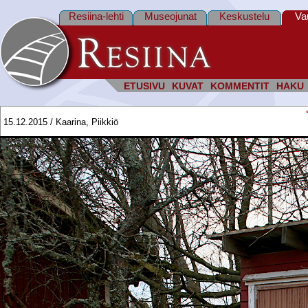
Resiina-lehti
Museojunat
Keskustelu
Va
ETUSIVU
KUVAT
KOMMENTIT
HAKU
15.12.2015 / Kaarina, Piikkiö