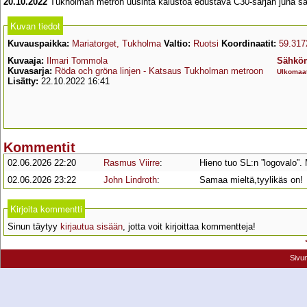
20.10.2022
Tukholman metron uusinta kalustoa edustava C30-sarjan juna sa
Kuvan tiedot
Kuvauspaikka:
Mariatorget, Tukholma
Valtio:
Ruotsi
Koordinaatit:
59.317
Kuvaaja:
Ilmari Tommola
Sähköm
Kuvasarja:
Röda och gröna linjen - Katsaus Tukholman metroon
Ulkomaa
Lisätty:
22.10.2022 16:41
Kommentit
02.06.2026 22:20
Rasmus Viirre
:
Hieno tuo SL:n ”logovalo”.
02.06.2026 23:22
John Lindroth
:
Samaa mieltä,tyylikäs on!
Kirjoita kommentti
Sinun täytyy
kirjautua sisään
, jotta voit kirjoittaa kommentteja!
Sivu