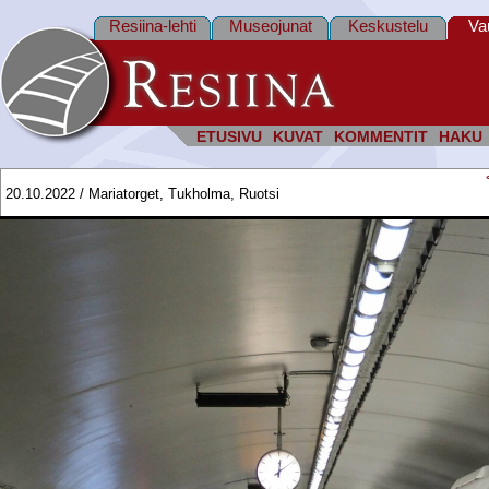
Resiina-lehti
Museojunat
Keskustelu
Va
ETUSIVU
KUVAT
KOMMENTIT
HAKU
20.10.2022 / Mariatorget, Tukholma, Ruotsi