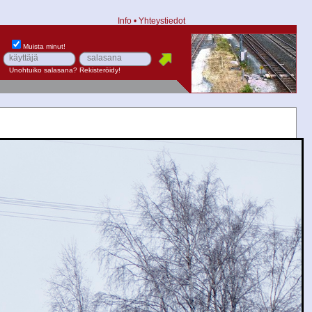
Info
•
Yhteystiedot
Muista minut!
Unohtuiko salasana?
Rekisteröidy!