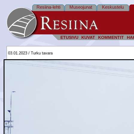
Resiina-lehti
Museojunat
Keskustelu
ETUSIVU
KUVAT
KOMMENTIT
HA
03.01.2023 / Turku tavara