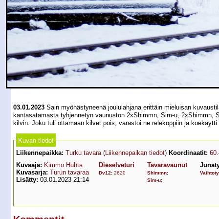
03.01.2023
Sain myöhästyneenä joululahjana erittäin mieluisan kuvaustila
kantasatamasta tyhjennetyn vaunuston 2xShimmn, Sim-u, 2xShimmn, Sim-u
kilvin. Joku tuli ottamaan kilvet pois, varastoi ne relekoppiin ja koekäytt
Kuvan tiedot
Liikennepaikka:
Turku tavara
(
Liikennepaikan tiedot
)
Koordinaatit:
60
Kuvaaja:
Kimmo Huhta
Dieselveturi
Tavaravaunut
Junat
Kuvasarja:
Turun tavaraa
Dv12
:
2620
Shimmn
:
Vaihtot
Lisätty:
03.01.2023 21:14
Sim-u
: