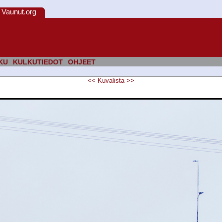
Vaunut.org
KU
KULKUTIEDOT
OHJEET
<<
Kuvalista
>>