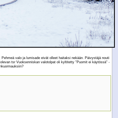
. Pehmeä valo ja lumisade eivät olleet haitaksi nekään. Päivystäjä nouti
an tsr Vuoksenniskan valotolpat oli kyltitetty "Puomit ei käytössä" -
uunkuormauksiin?