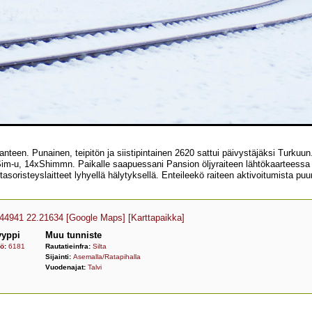
nteen. Punainen, teipitön ja siistipintainen 2620 sattui päivystäjäksi Turkuun
, 14xShimmn. Paikalle saapuessani Pansion öljyraiteen lähtökaarteessa olev
i tasoristeyslaitteet lyhyellä hälytyksellä. Enteileekö raiteen aktivoitumista p
.44941 22.21634
[Google Maps]
[Karttapaikka]
yyppi
Muu tunniste
yö
:
6181
Rautatieinfra:
Silta
Sijainti:
Asemalla/Ratapihalla
Vuodenajat:
Talvi