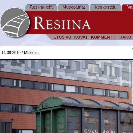
Resiina-lehti
Museojunat
Keskustelu
Va
ETUSIVU
KUVAT
KOMMENTIT
HAKU
14.08.2019 / Mukkula