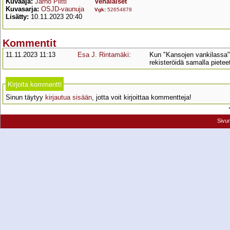
Kuvaaja:
Jarno Piltti
Venäläiset
Kuvasarja:
OSJD-vaunuja
Vgk
:
52654878
Lisätty:
10.11.2023 20:40
Kommentit
11.11.2023 11:13
Esa J. Rintamäki
:
Kun "Kansojen vankilassa" 
rekisteröidä samalla pieteeti
Kirjoita kommentti
Sinun täytyy
kirjautua sisään
, jotta voit kirjoittaa kommentteja!
Sivu