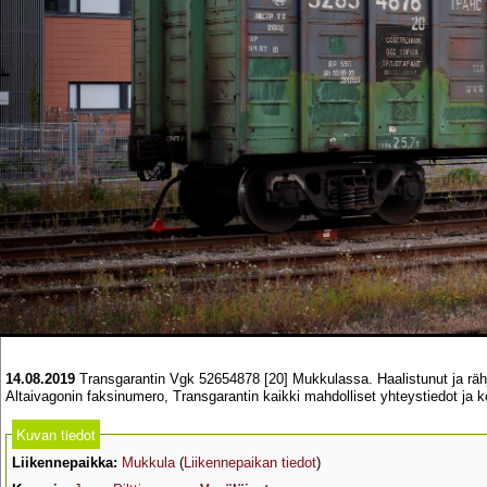
14.08.2019
Transgarantin Vgk 52654878 [20] Mukkulassa. Haalistunut ja rähjäi
Altaivagonin faksinumero, Transgarantin kaikki mahdolliset yhteystiedot ja
Kuvan tiedot
Liikennepaikka:
Mukkula
(
Liikennepaikan tiedot
)