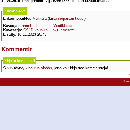
14.08.2019
Transgarantin Vgk 52654878 toisesta kuvakulmasta.
Kuvan tiedot
Liikennepaikka:
Mukkula
(
Liikennepaikan tiedot
)
Kuvaaja:
Jarno Piltti
Venäläiset
Kuvasarja:
OSJD-vaunuja
Vgk
:
52654878
Lisätty:
10.11.2023 20:43
Kommentit
Kirjoita kommentti
Sinun täytyy
kirjautua sisään
, jotta voit kirjoittaa kommentteja!
Sivu