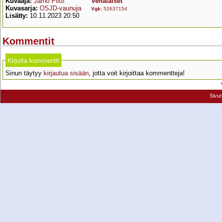
Kuvaaja:
Jarno Piltti
Venäläiset
Kuvasarja:
OSJD-vaunuja
Vgk
:
52637154
Lisätty:
10.11.2023 20:50
Kommentit
Kirjoita kommentti
Sinun täytyy
kirjautua sisään
, jotta voit kirjoittaa kommentteja!
Sivu