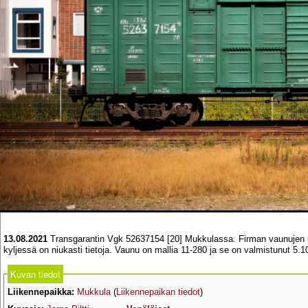
13.08.2021
Transgarantin Vgk 52637154 [20] Mukkulassa. Firman vaunujen u
kyljessä on niukasti tietoja. Vaunu on mallia 11-280 ja se on valmistunut
Kuvan tiedot
Liikennepaikka:
Mukkula
(
Liikennepaikan tiedot
)