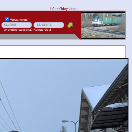
Info
•
Yhteystiedot
Muista minut!
Unohtuiko salasana?
Rekisteröidy!