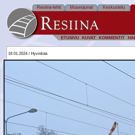
Resiina-lehti
Museojunat
Keskustelu
ETUSIVU
KUVAT
KOMMENTIT
HA
18.01.2024 / Hyvinkää