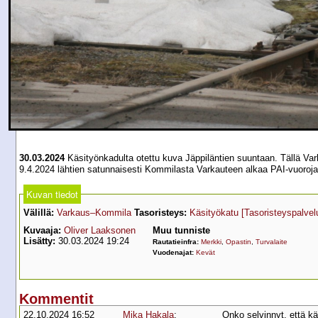
30.03.2024
Käsityönkadulta otettu kuva Jäppiläntien suuntaan. Tällä Vark
9.4.2024 lähtien satunnaisesti Kommilasta Varkauteen alkaa PAI-vuoroja
Kuvan tiedot
Välillä:
Varkaus–Kommila
Tasoristeys:
Käsityökatu
[Tasoristeyspalvel
Kuvaaja:
Oliver Laaksonen
Muu tunniste
Lisätty:
30.03.2024 19:24
Rautatieinfra:
Merkki
,
Opastin
,
Turvalaite
Vuodenajat:
Kevät
Kommentit
22.10.2024 16:52
Mika Hakala
:
Onko selvinnyt, että kä