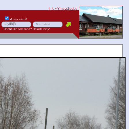
Info
•
Yhteystiedot
Muista minut!
Unohtuiko salasana?
Rekisteröidy!