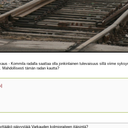
aus - Kommila radalla saattaa olla jonkinlainen tulevaisuus sillä viime syksy
. Mahdollisesti tämän radan kautta?
u]
yttääkö päivystäjä Varkauden kolmioraiteen itäisintä?