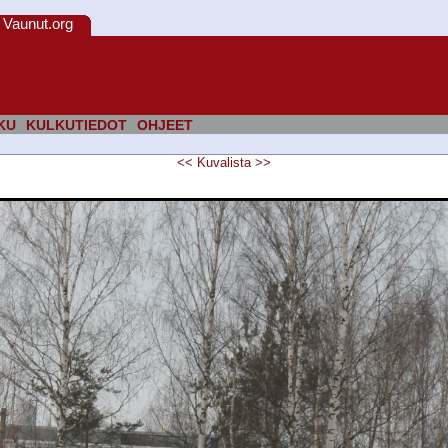
Vaunut.org
KU
KULKUTIEDOT
OHJEET
<<
Kuvalista
>>