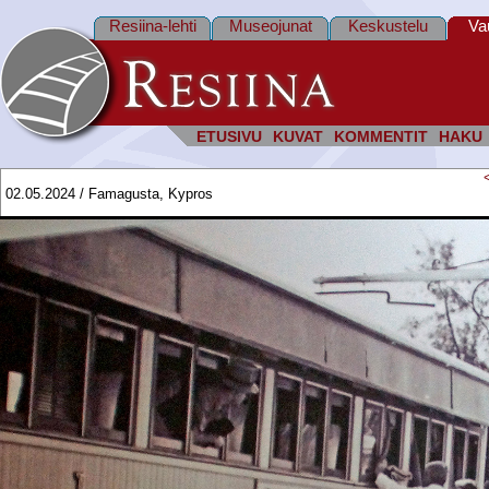
Resiina-lehti
Museojunat
Keskustelu
Va
ETUSIVU
KUVAT
KOMMENTIT
HAKU
02.05.2024 / Famagusta, Kypros