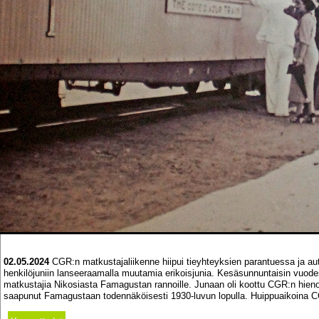
02.05.2024
CGR:n matkustajaliikenne hiipui tieyhteyksien parantuessa ja auto
henkilöjuniin lanseeraamalla muutamia erikoisjunia. Kesäsunnuntaisin vuodesta
matkustajia Nikosiasta Famagustan rannoille. Junaan oli koottu CGR:n hien
saapunut Famagustaan todennäköisesti 1930-luvun lopulla. Huippuaikoina CG