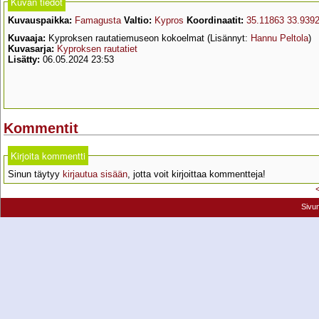
Kuvan tiedot
Kuvauspaikka:
Famagusta
Valtio:
Kypros
Koordinaatit:
35.11863 33.939
Kuvaaja:
Kyproksen rautatiemuseon kokoelmat (Lisännyt:
Hannu Peltola
)
Kuvasarja:
Kyproksen rautatiet
Lisätty:
06.05.2024 23:53
Kommentit
Kirjoita kommentti
Sinun täytyy
kirjautua sisään
, jotta voit kirjoittaa kommentteja!
Sivu