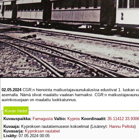
02.05.2024
CGR:n hienointa matkustajavaunukalustoa edustivat 1. luokan va
asemalla. Nämä olivat maalattu vaalean harmaiksi. CGR:n matkustajavaunui
aurinkosuojaan on maalattu luokkatunnus.
Kuvan tiedot
Kuvauspaikka:
Famagusta
Valtio:
Kypros
Koordinaatit:
35.11412 33.930
Kuvaaja:
Kyproksen rautatiemuseon kokoelmat (Lisännyt:
Hannu Peltola
)
Kuvasarja:
Kyproksen rautatiet
Lisätty:
07.05.2024 00:05