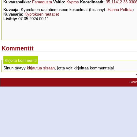
Kuvauspaikka:
Famagusta
Valtio:
Kypros
Koordinaatit:
35.11412 33.930
Kuvaaja:
Kyproksen rautatiemuseon kokoelmat (Lisännyt:
Hannu Peltola
)
Kuvasarja:
Kyproksen rautatiet
Lisätty:
07.05.2024 00:11
Kommentit
Kirjoita kommentti
Sinun täytyy
kirjautua sisään
, jotta voit kirjoittaa kommentteja!
Sivu