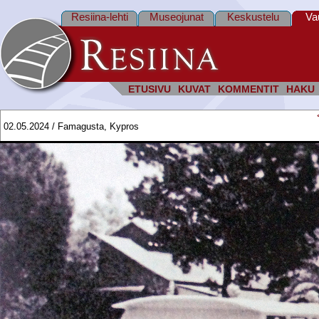
Resiina-lehti
Museojunat
Keskustelu
Va
ETUSIVU
KUVAT
KOMMENTIT
HAKU
02.05.2024 / Famagusta, Kypros