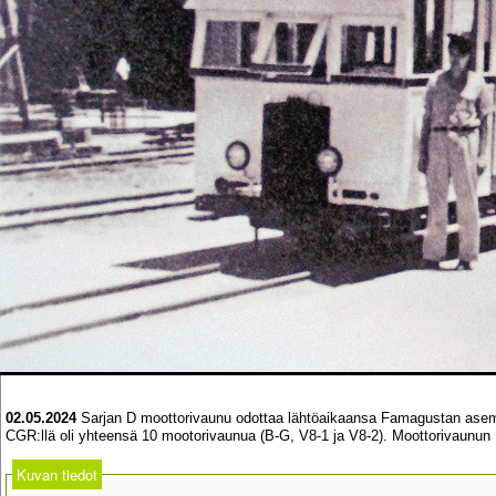
02.05.2024
Sarjan D moottorivaunu odottaa lähtöaikaansa Famagustan asema
CGR:llä oli yhteensä 10 mootorivaunua (B-G, V8-1 ja V8-2). Moottorivaunu
Kuvan tiedot