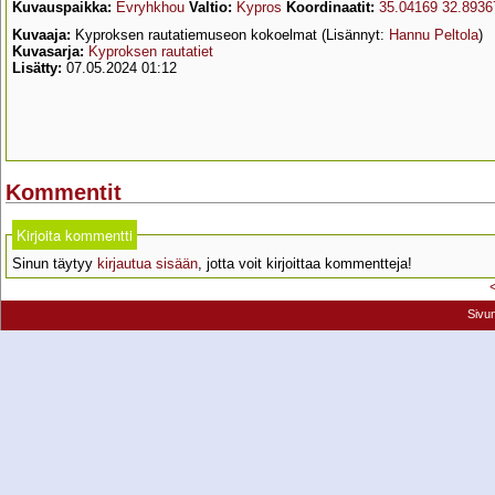
Kuvauspaikka:
Evryhkhou
Valtio:
Kypros
Koordinaatit:
35.04169 32.8936
Kuvaaja:
Kyproksen rautatiemuseon kokoelmat (Lisännyt:
Hannu Peltola
)
Kuvasarja:
Kyproksen rautatiet
Lisätty:
07.05.2024 01:12
Kommentit
Kirjoita kommentti
Sinun täytyy
kirjautua sisään
, jotta voit kirjoittaa kommentteja!
Sivu