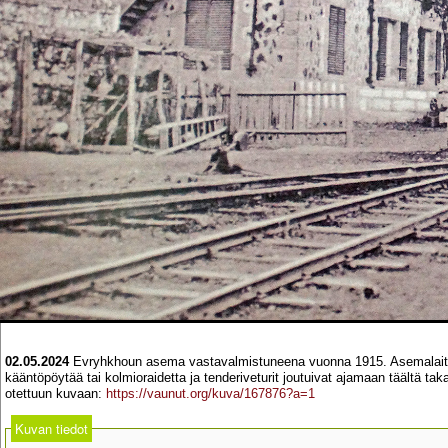
02.05.2024
Evryhkhoun asema vastavalmistuneena vuonna 1915. Asemalaituri
kääntöpöytää tai kolmioraidetta ja tenderiveturit joutuivat ajamaan täältä t
otettuun kuvaan:
https://vaunut.org/kuva/167876?a=1
Kuvan tiedot