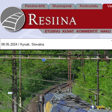
Resiina-lehti
Museojunat
Keskustelu
Va
ETUSIVU
KUVAT
KOMMENTIT
HAKU
08.05.2024 / Kysak, Slovakia