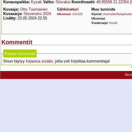
Kuvauspaikka:
Kysak
Valtio:
Slovakia
Koordinaatit:
48.85558 21.22354
[
Kuvaaja:
Otto Tuomainen
Sähköveturi
Muu tunniste
Kuvasarja:
Slovensko 2024
Ulkomaat
:
131023
Sijainti:
Asemalla/Ratapihalla
Lisätty:
22.05.2024 22:55
Ulkomaat
Vuodenajat:
Kevät
Kommentit
Kirjoita kommentti
Sinun täytyy
kirjautua sisään
, jotta voit kirjoittaa kommentteja!
Sivu