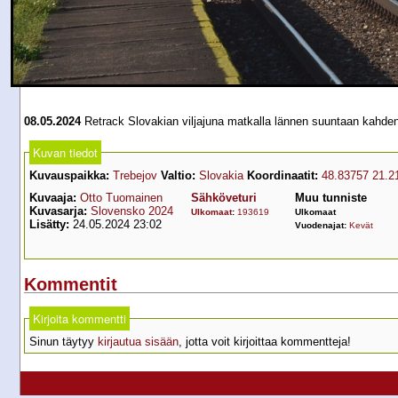
08.05.2024
Retrack Slovakian viljajuna matkalla lännen suuntaan kahden 
Kuvan tiedot
Kuvauspaikka:
Trebejov
Valtio:
Slovakia
Koordinaatit:
48.83757 21.2
Kuvaaja:
Otto Tuomainen
Sähköveturi
Muu tunniste
Kuvasarja:
Slovensko 2024
Ulkomaat
:
193619
Ulkomaat
Lisätty:
24.05.2024 23:02
Vuodenajat:
Kevät
Kommentit
Kirjoita kommentti
Sinun täytyy
kirjautua sisään
, jotta voit kirjoittaa kommentteja!