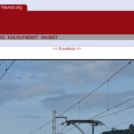
Vaunut.org
KU
KULKUTIEDOT
OHJEET
<<
Kuvalista
>>