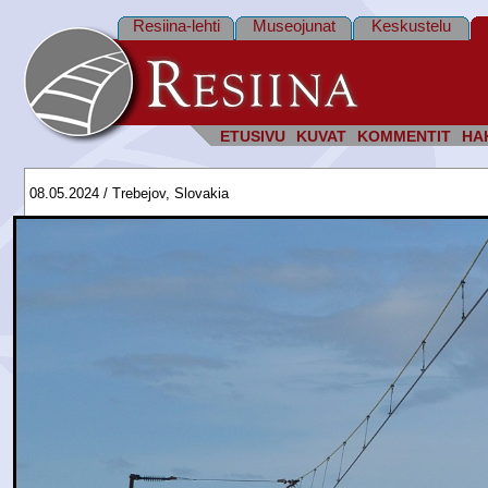
Resiina-lehti
Museojunat
Keskustelu
ETUSIVU
KUVAT
KOMMENTIT
HA
08.05.2024 / Trebejov, Slovakia