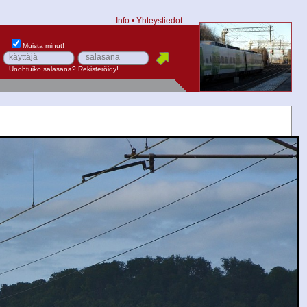
Info
•
Yhteystiedot
Muista minut!
Unohtuiko salasana?
Rekisteröidy!