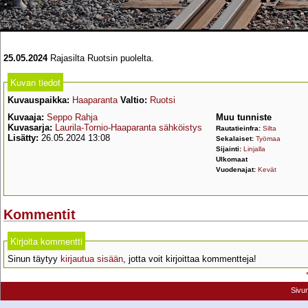
25.05.2024
Rajasilta Ruotsin puolelta.
Kuvan tiedot
Kuvauspaikka:
Haaparanta
Valtio:
Ruotsi
Kuvaaja:
Seppo Rahja
Muu tunniste
Kuvasarja:
Laurila-Tornio-Haaparanta sähköistys
Rautatieinfra:
Silta
Lisätty:
26.05.2024 13:08
Sekalaiset:
Työmaa
Sijainti:
Linjalla
Ulkomaat
Vuodenajat:
Kevät
Kommentit
Kirjoita kommentti
Sinun täytyy
kirjautua sisään
, jotta voit kirjoittaa kommentteja!
Sivu