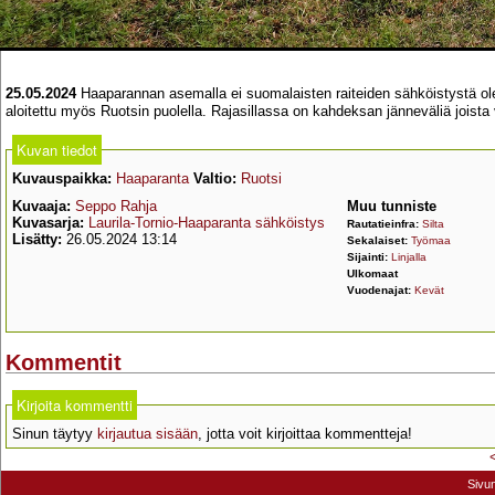
25.05.2024
Haaparannan asemalla ei suomalaisten raiteiden sähköistystä ole vi
aloitettu myös Ruotsin puolella. Rajasillassa on kahdeksan jänneväliä joista
Kuvan tiedot
Kuvauspaikka:
Haaparanta
Valtio:
Ruotsi
Kuvaaja:
Seppo Rahja
Muu tunniste
Kuvasarja:
Laurila-Tornio-Haaparanta sähköistys
Rautatieinfra:
Silta
Lisätty:
26.05.2024 13:14
Sekalaiset:
Työmaa
Sijainti:
Linjalla
Ulkomaat
Vuodenajat:
Kevät
Kommentit
Kirjoita kommentti
Sinun täytyy
kirjautua sisään
, jotta voit kirjoittaa kommentteja!
Sivu