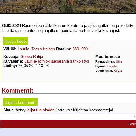
26.05.2024
Raumonjoen alikulkua on korotettu ja ajolangatkin on jo vedetty. T
ilmoittavan liikenteenohjaajalle ratapenkalla hortoilevasta kuvaajasta.
Kuvan tiedot
Välillä:
Laurila–Tornio-Itäinen
Ratakm:
880+900
Kuvaaja:
Seppo Rahja
Muu tunniste
Kuvasarja:
Laurila-Tornio-Haaparanta sähköistys
Rautatieinfra:
Silta
Lisätty:
26.05.2024 13:26
Sijainti:
Linjalla
Vuodenajat:
Kevät
Kommentit
Kirjoita kommentti
Sinun täytyy
kirjautua sisään
, jotta voit kirjoittaa kommentteja!
Sivu