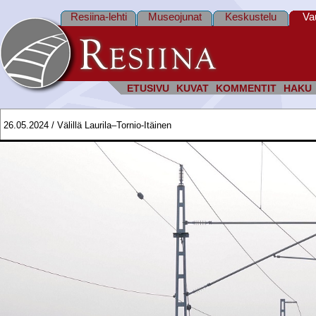
Resiina-lehti
Museojunat
Keskustelu
Va
ETUSIVU
KUVAT
KOMMENTIT
HAKU
26.05.2024 / Välillä Laurila–Tornio-Itäinen